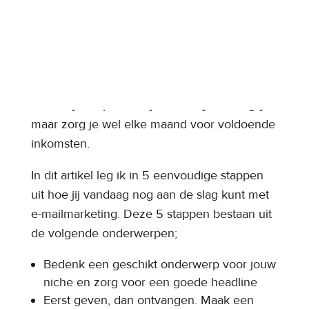
Met e-mailmarketing heb je namelijk de
mogelijkheid om op elk gewenst moment
een product of dienst te promoten aan jouw
mailinglijst. En het mooiste is nog wel dat je
dit proces bijna volledig kunt automatiseren.
Zo heb je amper omkijken naar je mailinglijst
maar zorg je wel elke maand voor voldoende
inkomsten.
In dit artikel leg ik in 5 eenvoudige stappen
uit hoe jij vandaag nog aan de slag kunt met
e-mailmarketing. Deze 5 stappen bestaan uit
de volgende onderwerpen;
Bedenk een geschikt onderwerp voor jouw
niche en zorg voor een goede headline
Eerst geven, dan ontvangen. Maak een