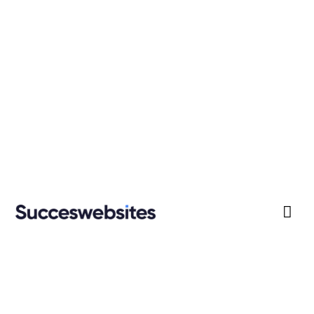
Zo ga je aan de slag
met e-mailmarketing
Ben je het ook zat om alsmaar moeite te

moeten doen om nieuwe opdrachten binnen
te halen? Heb je geen zin meer om uren
bezig te zijn met acquisitie? Dan is
waarschijnlijk
e-mailmarketing
dé oplossing
voor jou!