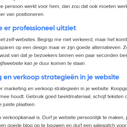
ie persoon werkt voor hem, dan zou dat ook moeten werk
er van positioneren.
e er professioneel uitziet
et-zelf-websites. Begrijp me niet verkeerd, maar het kom
besparen op een design maar er zijn goede alternatieven. Z
bewust van dat je bezoekers binnen een paar seconden bes
ijfswebsite kan je duur komen te staan.
 en verkoop strategieën in je website
er marketing en verkoop strategieën in je website. Koopg
mee houdt. Gebruik goed beeldmateriaal, schrijf teksten d
 juiste plaatsen.
 verkoopkanaal is. Durf je website persoonlijk te maken, p
or een goede blog op te bouwen en durf een salespitch vo