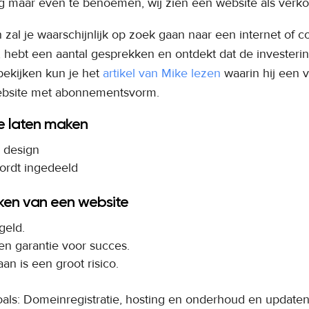
nog maar even te benoemen, wij zien een website als ver
zal je waarschijnlijk op zoek gaan naar een internet of
, hebt een aantal gesprekken en ontdekt dat de investerin
bekijken kun je het
artikel van Mike lezen
waarin hij een v
ebsite met abonnementsvorm.
e laten maken
k design
wordt ingedeeld
ken van een website
geld.
een garantie voor succes.
an is een groot risico.
als: Domeinregistratie, hosting en onderhoud en update