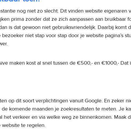
stantie nog niet zo slecht. Dit vinden website eigenaren
ijken prima zonder dat ze zich aanpassen aan bruikbaar f
an is dat gewoon niet gebruiksvriendelijk. Daarbij komt 
e bezoeker niet stap voor stap door je website pagina’s st
wer.
e maken kost al snel tussen de €500,- en €1000,- Dat is b
hten op dit soort verplichtingen vanuit Google. En zeker ni
m de komende maanden je zoekresultaten te meten. Je ka
 al het verkeer en via welke weg ze binnenkomen. Maak dat 
 website te regelen.